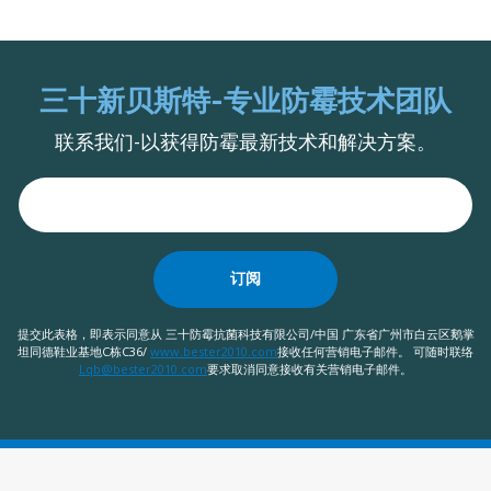
三十新贝斯特-专业防霉技术团队
联系我们-以获得防霉最新技术和解决方案。
订阅
提交此表格，即表示同意从 三十防霉抗菌科技有限公司/中国 广东省广州市白云区鹅掌
坦同德鞋业基地C栋C36/
www.bester2010.com
接收任何营销电子邮件。 可随时联络
Lqb@bester2010.com
要求取消同意接收有关营销电子邮件。