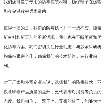
我们还研发了专用的防霉包装材料，确保鞋子在运输
和存储过程中远离霉菌。
值得一提的是，我们的防霉技术并非一成不变。随着
新材料和新工艺的不断涌现，我们也在不断更新和优
化防霉方案。我们密切关注行业动态，与多家科研机
构保持紧密合作，确保我们的技术始终走在行业前
列。
对于厂家和外贸企业来说，选择我们的防霉技术，不
仅意味着产品质量的提升，更代表着对消费者负责的
态度。我们相信，一双干净、无霉的鞋子，能够为消