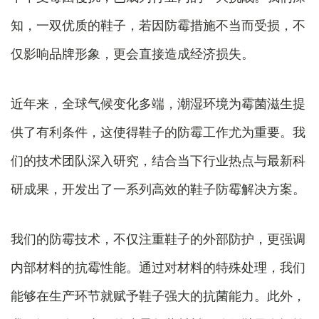
知，一双优质的鞋子，若因防霉措施不当而受损，不
仅影响品牌形象，更会直接造成经济损失。
近年来，全球气候变化多端，潮湿环境为霉菌滋生提
供了有利条件，这使得鞋子的防霉工作尤为重要。我
们的技术团队深入研究，结合当下行业热点与最新科
研成果，开发出了一系列高效的鞋子防霉解决方案。
我们的防霉技术，不仅注重鞋子的外部防护，更强调
内部材料的抗霉性能。通过对材料的特殊处理，我们
能够在生产环节就赋予鞋子强大的抗菌能力。此外，