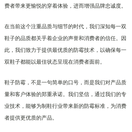
费者带来更愉悦的穿着体验，进而增强品牌忠诚度。
在当前这个注重品质与细节的时代，我们深知每一双
鞋子的品质都关乎着企业的声誉和消费者的信任。因
此，我们致力于提供最优质的防霉技术，以确保每一
双鞋子都能以最佳状态呈现在消费者面前。
鞋子防霉，不是一句简单的口号，而是我们对产品质
量和客户体验的郑重承诺。我们坚信，通过我们的专
业技术，能够为制鞋行业带来新的防霉标准，为消费
者提供更优质的产品。