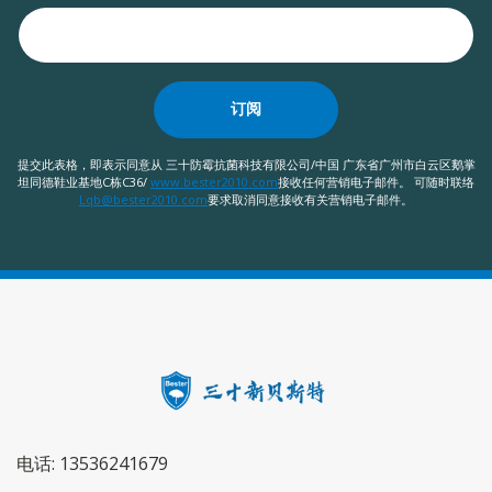
订阅
提交此表格，即表示同意从 三十防霉抗菌科技有限公司/中国 广东省广州市白云区鹅掌
坦同德鞋业基地C栋C36/
www.bester2010.com
接收任何营销电子邮件。 可随时联络
Lqb@bester2010.com
要求取消同意接收有关营销电子邮件。
电话: 13536241679