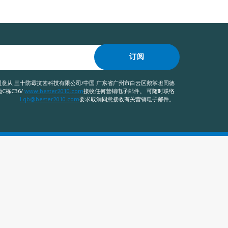
订阅
意从 三十防霉抗菌科技有限公司/中国 广东省广州市白云区鹅掌坦同德
C栋C36/
www.bester2010.com
接收任何营销电子邮件。 可随时联络
Lqb@bester2010.com
要求取消同意接收有关营销电子邮件。