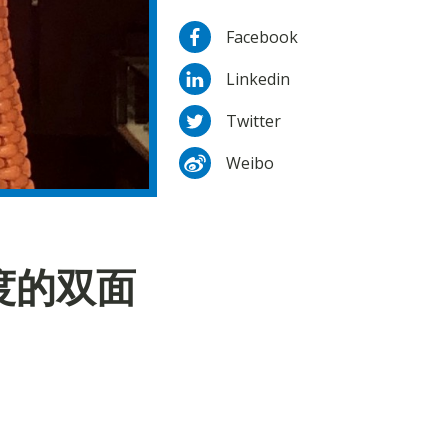
Facebook
Linkedin
Twitter
Weibo
度的双面