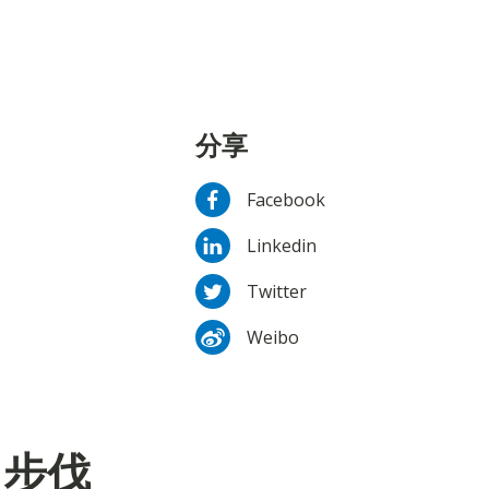
分享
Facebook
Linkedin
Twitter
Weibo
盈步伐