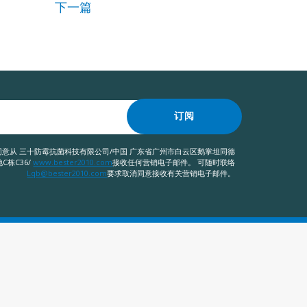
下一篇
订阅
意从 三十防霉抗菌科技有限公司/中国 广东省广州市白云区鹅掌坦同德
C栋C36/
www.bester2010.com
接收任何营销电子邮件。 可随时联络
Lqb@bester2010.com
要求取消同意接收有关营销电子邮件。