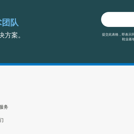
术团队
决方案。
提交此表格，即表示同
鞋业基地
服务
们