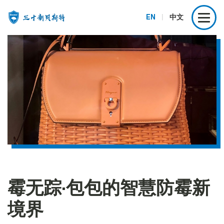
EN
|
中文
霉无踪·包包的智慧防霉新
境界