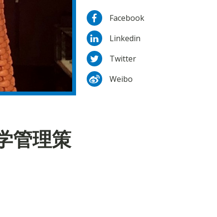
Facebook
Linkedin
Twitter
Weibo
学管理策