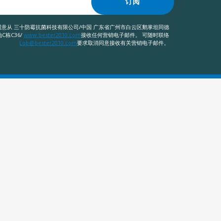
订阅
意从 三十防霉抗菌科技有限公司/中国 广东省广州市白云区鹅掌坦同德
C栋C36/
www.bester2010.com
接收任何营销电子邮件。 可随时联络
Lqb@bester2010.com
要求取消同意接收有关营销电子邮件。