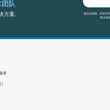
术团队
决方案。
提交此表格，即表示同
鞋业基地
服务
们