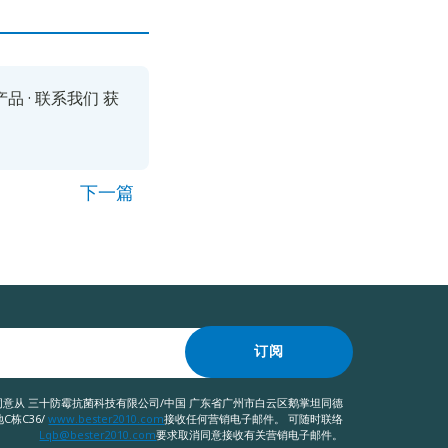
产品
·
联系我们
获
下一篇
订阅
意从 三十防霉抗菌科技有限公司/中国 广东省广州市白云区鹅掌坦同德
C栋C36/
www.bester2010.com
接收任何营销电子邮件。 可随时联络
Lqb@bester2010.com
要求取消同意接收有关营销电子邮件。