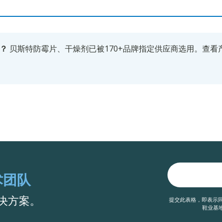
？
贝斯特防霉片、干燥剂已被170+品牌指定供应商选用。
查看
术团队
决方案。
提交此表格，即表示同
鞋业基地