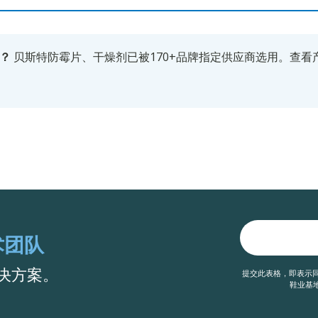
？
贝斯特防霉片、干燥剂已被170+品牌指定供应商选用。
查看
术团队
决方案。
提交此表格，即表示同
鞋业基地