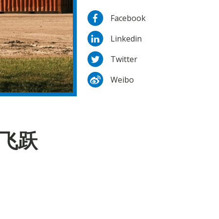
Facebook
Linkedin
Twitter
Weibo
代飞跃