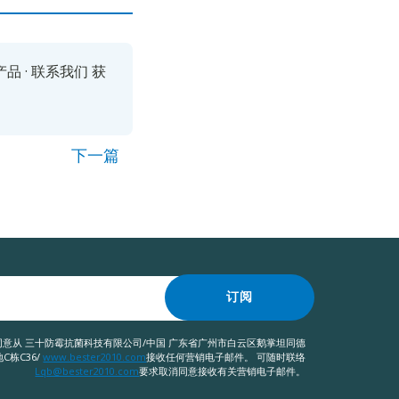
产品
·
联系我们
获
下一篇
订阅
意从 三十防霉抗菌科技有限公司/中国 广东省广州市白云区鹅掌坦同德
C栋C36/
www.bester2010.com
接收任何营销电子邮件。 可随时联络
Lqb@bester2010.com
要求取消同意接收有关营销电子邮件。