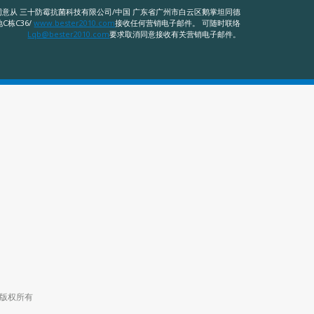
意从 三十防霉抗菌科技有限公司/中国 广东省广州市白云区鹅掌坦同德
C栋C36/
www.bester2010.com
接收任何营销电子邮件。 可随时联络
Lqb@bester2010.com
要求取消同意接收有关营销电子邮件。
司 版权所有