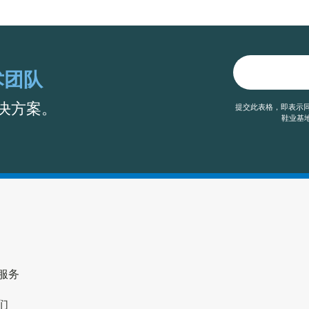
术团队
决方案。
提交此表格，即表示同
鞋业基地
服务
们