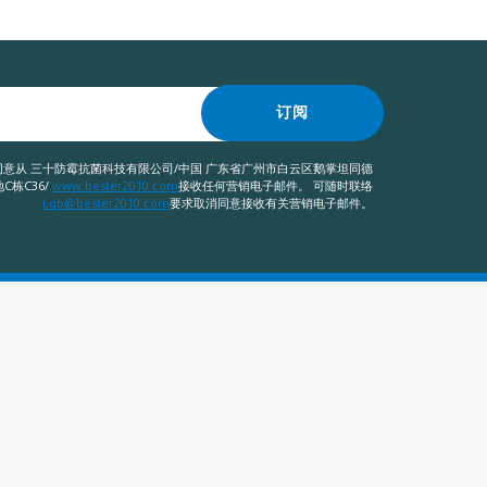
订阅
意从 三十防霉抗菌科技有限公司/中国 广东省广州市白云区鹅掌坦同德
C栋C36/
www.bester2010.com
接收任何营销电子邮件。 可随时联络
Lqb@bester2010.com
要求取消同意接收有关营销电子邮件。