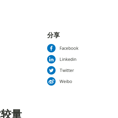
分享
Facebook
Linkedin
Twitter
Weibo
术较量