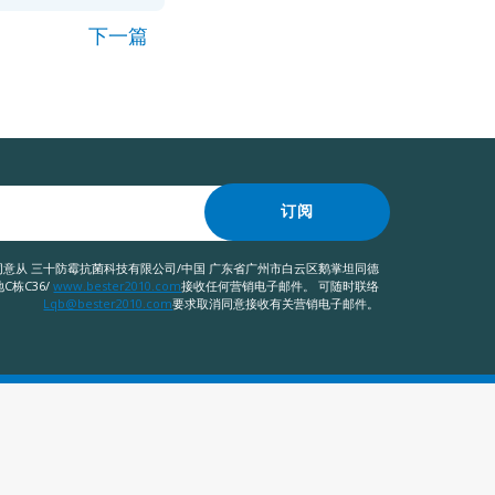
下一篇
订阅
意从 三十防霉抗菌科技有限公司/中国 广东省广州市白云区鹅掌坦同德
C栋C36/
www.bester2010.com
接收任何营销电子邮件。 可随时联络
Lqb@bester2010.com
要求取消同意接收有关营销电子邮件。