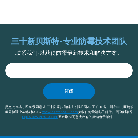
三十新贝斯特-专业防霉技术团队
联系我们-以获得防霉最新技术和解决方案。
订阅
提交此表格，即表示同意从 三十防霉抗菌科技有限公司/中国 广东省广州市白云区鹅掌
坦同德鞋业基地C栋C36/
www.bester2010.com
接收任何营销电子邮件。 可随时联络
Lqb@bester2010.com
要求取消同意接收有关营销电子邮件。