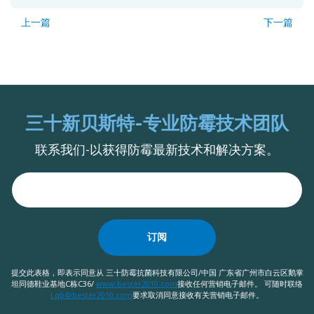
上一篇
下一篇
三十新贝斯特-专业防霉技术团队
联系我们-以获得防霉最新技术和解决方案。
订阅
提交此表格，即表示同意从 三十防霉抗菌科技有限公司/中国 广东省广州市白云区鹅掌
坦同德鞋业基地C栋C36/
www.bester2010.com
接收任何营销电子邮件。 可随时联络
Lqb@bester2010.com
要求取消同意接收有关营销电子邮件。