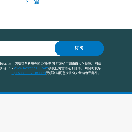
下一篇
订阅
意从 三十防霉抗菌科技有限公司/中国 广东省广州市白云区鹅掌坦同德
C栋C36/
www.bester2010.com
接收任何营销电子邮件。 可随时联络
Lqb@bester2010.com
要求取消同意接收有关营销电子邮件。