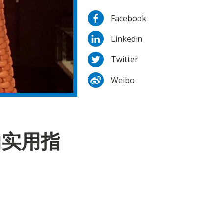
Facebook
Linkedin
Twitter
Weibo
的实用指