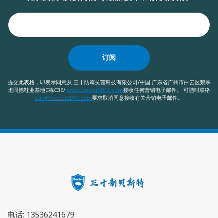
订阅
提交此表格，即表示同意从 三十防霉抗菌科技有限公司/中国 广东省广州市白云区鹅掌
坦同德鞋业基地C栋C36/
www.bester2010.com
接收任何营销电子邮件。 可随时联络
Lqb@bester2010.com
要求取消同意接收有关营销电子邮件。
电话: 13536241679