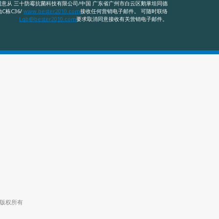
意从 三十防霉抗菌科技有限公司/中国 广东省广州市白云区鹅掌坦同德
C栋C36/
www.bester2010.com
接收任何营销电子邮件。 可随时联络
Lqb@bester2010.com
要求取消同意接收有关营销电子邮件。
司 版权所有