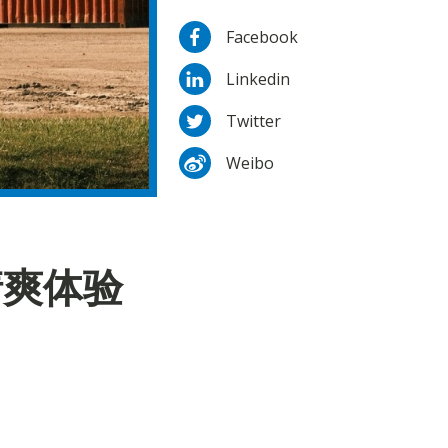
Facebook
Linkedin
Twitter
Weibo
清爽体验