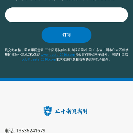
订阅
提交此表格，即表示同意从 三十防霉抗菌科技有限公司/中国 广东省广州市白云区鹅掌
坦同德鞋业基地C栋C36/
www.bester2010.com
接收任何营销电子邮件。 可随时联络
Lqb@bester2010.com
要求取消同意接收有关营销电子邮件。
电话: 13536241679