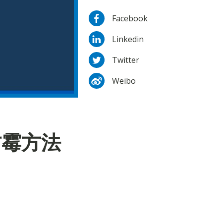
Facebook
Linkedin
Twitter
Weibo
防霉方法