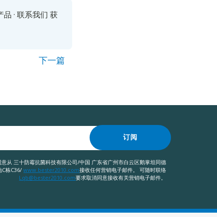
产品
·
联系我们
获
下一篇
订阅
意从 三十防霉抗菌科技有限公司/中国 广东省广州市白云区鹅掌坦同德
C栋C36/
www.bester2010.com
接收任何营销电子邮件。 可随时联络
Lqb@bester2010.com
要求取消同意接收有关营销电子邮件。