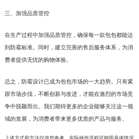
三、加强品质管控
在生产过程中加强品质管控，确保每一款包包都能达
到防霉标准。同时，建立完善的售后服务体系，为消
费者提供无忧的购物体验。
总之，防霉设计已成为包包市场的一大趋势。只有紧
跟市场步伐，不断创新与改进，才能在激烈的市场竞
争中脱颖而出。我们期待更多的企业能够关注这一领
域的发展，为消费者带来更多优质的产品与服务。
上述方式和方法仅供您参考，实际操作流程可能因具体情况