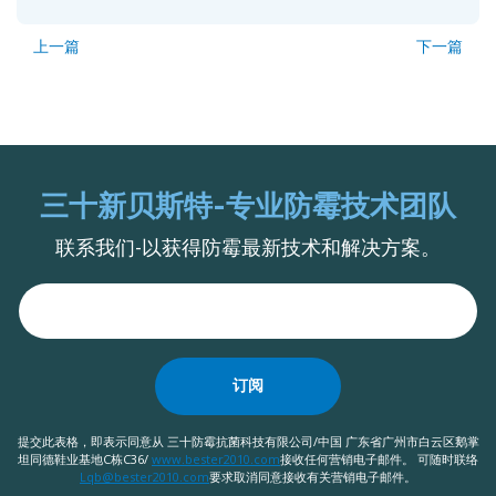
上一篇
下一篇
三十新贝斯特-专业防霉技术团队
联系我们-以获得防霉最新技术和解决方案。
订阅
提交此表格，即表示同意从 三十防霉抗菌科技有限公司/中国 广东省广州市白云区鹅掌
坦同德鞋业基地C栋C36/
www.bester2010.com
接收任何营销电子邮件。 可随时联络
Lqb@bester2010.com
要求取消同意接收有关营销电子邮件。