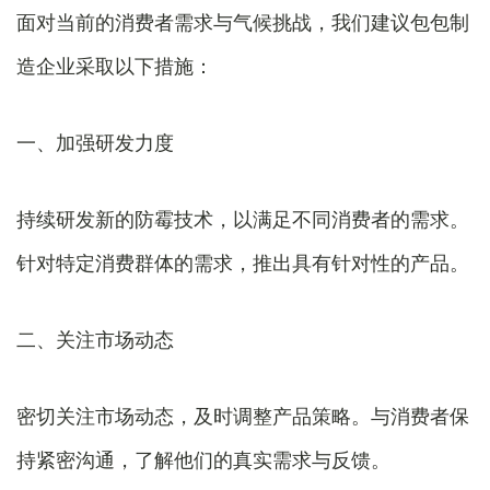
面对当前的消费者需求与气候挑战，我们建议包包制
造企业采取以下措施：
一、加强研发力度
持续研发新的防霉技术，以满足不同消费者的需求。
针对特定消费群体的需求，推出具有针对性的产品。
二、关注市场动态
密切关注市场动态，及时调整产品策略。与消费者保
持紧密沟通，了解他们的真实需求与反馈。