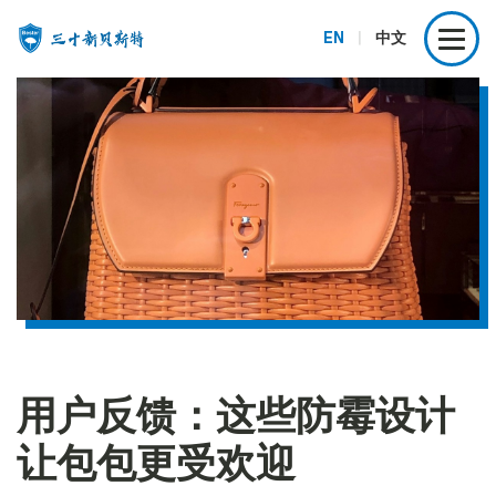
EN
|
中文
用户反馈：这些防霉设计
让包包更受欢迎