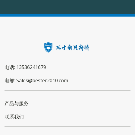
电话: 13536241679
电邮: Sales@bester2010.com
产品与服务
联系我们