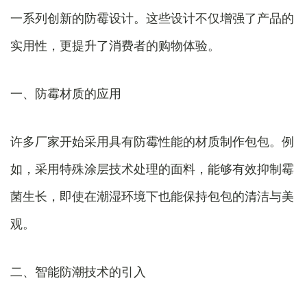
一系列创新的防霉设计。这些设计不仅增强了产品的
实用性，更提升了消费者的购物体验。
一、防霉材质的应用
许多厂家开始采用具有防霉性能的材质制作包包。例
如，采用特殊涂层技术处理的面料，能够有效抑制霉
菌生长，即使在潮湿环境下也能保持包包的清洁与美
观。
二、智能防潮技术的引入